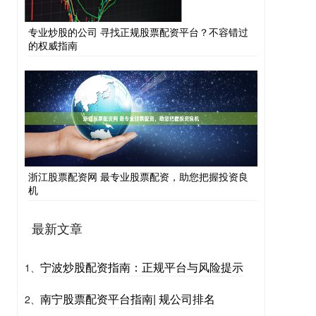
专业炒股的公司 寻找正规股票配资平台？不容错过
的权威指南
浙江股票配资网 最专业股票配资，助您把握投资良
机
最新文章
宁波炒股配资指南：正规平台与风险提示
1、
南宁股票配资平台指南| 规公司排名
2、