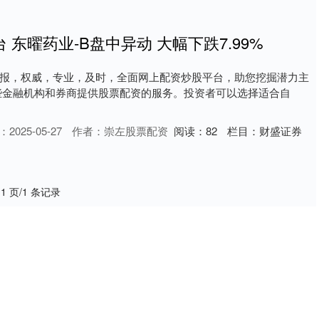
 东曜药业-B盘中异动 大幅下跌7.99%
报，权威，专业，及时，全面网上配资炒股平台，助您挖掘潜力主
些金融机构和券商提供股票配资的服务。投资者可以选择适合自
2025-05-27
作者：崇左股票配资
阅读：
82
栏目：
财盛证券
 1 页/1 条记录