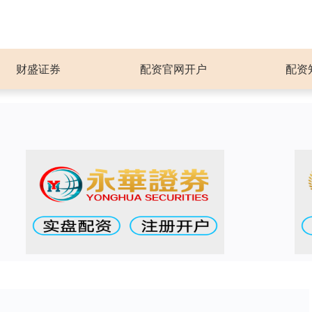
财盛证券
配资官网开户
配资