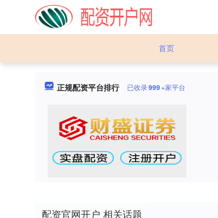
首页
正规配资平台排行
已收录
999
+家平台
配资官网开户 相关话题